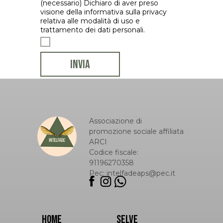
(necessario) Dichiaro di aver preso
visione della informativa sulla privacy
relativa alle modalità di uso e
trattamento dei dati personali.
INVIA
Associazione di
promozione sociale affiliata
ARCI
Codice fiscale:
91196270358
Pec: intelfadeaps@pec.it
HOME
SELVE